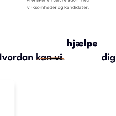
Vi ønsker en tæt relation med
virksomheder og kandidater.
hjælpe
Hvordan kan vi
dig