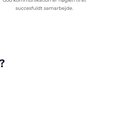
God kommunikation er nøglen til et
succesfuldt samarbejde.
?