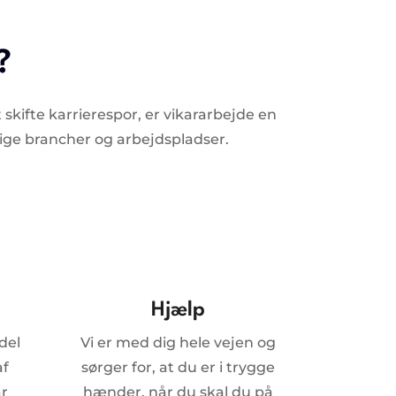
?
skifte karrierespor, er vikararbejde en
lige brancher og arbejdspladser.
Hjælp
del
Vi er med dig hele vejen og
af
sørger for, at du er i trygge
ar
hænder, når du skal du på