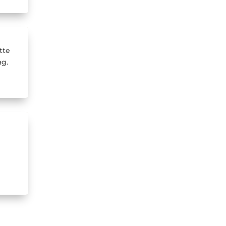
tte
ag.