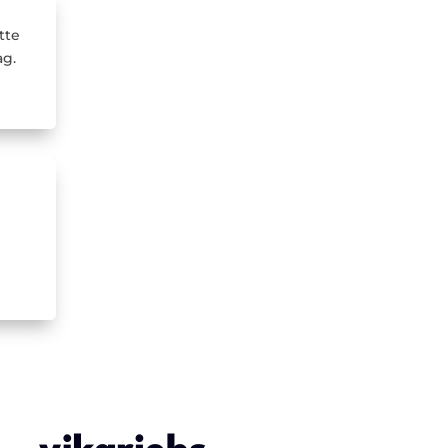
tte
ag.