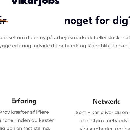
vikarjobs
Er
noget for dig
– uanset om du er ny på arbejdsmarkedet eller ønsker at 
ge erfaring, udvide dit netværk og få indblik i forskel
Erfaring
Netværk
Prøv kræfter af i flere
Som vikar bliver du en 
ancher inden du kaster
af et større netværk 
ig ud i en fast stilling.
virksomheder, der h