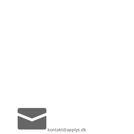

kontakt@applys.dk