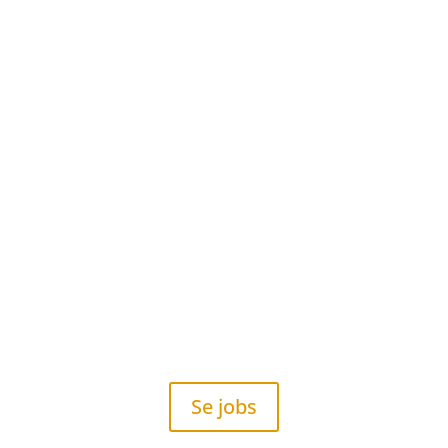
Klar til dit næste job?
Se jobs